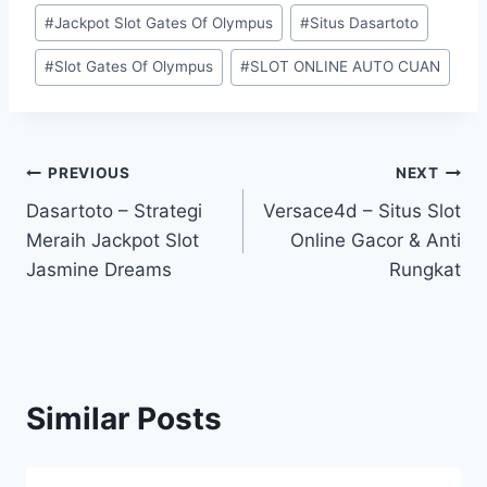
Post
#
Jackpot Slot Gates Of Olympus
#
Situs Dasartoto
Tags:
#
Slot Gates Of Olympus
#
SLOT ONLINE AUTO CUAN
Post
PREVIOUS
NEXT
Dasartoto – Strategi
Versace4d – Situs Slot
navigation
Meraih Jackpot Slot
Online Gacor & Anti
Jasmine Dreams
Rungkat
Similar Posts