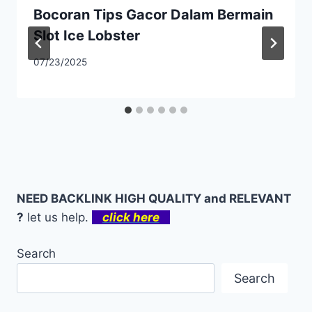
Bocoran Tips Gacor Dalam Bermain
Slot Ice Lobster
07/23/2025
NEED BACKLINK HIGH QUALITY and RELEVANT
?
let us help.
click here
Search
Search