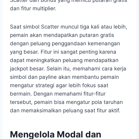
Scatter dan Bonus yang memicu putaran gratis
dan fitur multiplier.
Saat simbol Scatter muncul tiga kali atau lebih,
pemain akan mendapatkan putaran gratis
dengan peluang penggandaan kemenangan
yang besar. Fitur ini sangat penting karena
dapat meningkatkan peluang mendapatkan
jackpot besar. Selain itu, memahami cara kerja
simbol dan payline akan membantu pemain
mengatur strategi agar lebih fokus saat
bermain. Dengan memahami fitur-fitur
tersebut, pemain bisa mengatur pola taruhan
dan memaksimalkan peluang saat fitur aktif.
Mengelola Modal dan