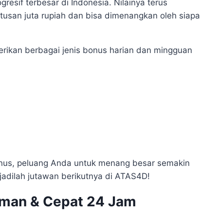
gresif terbesar di Indonesia. Nilainya terus
tusan juta rupiah dan bisa dimenangkan oleh siapa
rikan berbagai jenis bonus harian dan mingguan
onus, peluang Anda untuk menang besar semakin
 jadilah jutawan berikutnya di ATAS4D!
Aman & Cepat 24 Jam