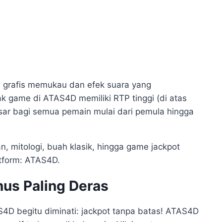
n grafis memukau dan efek suara yang
k game di ATAS4D memiliki RTP tinggi (di atas
ar bagi semua pemain mulai dari pemula hingga
, mitologi, buah klasik, hingga game jackpot
atform: ATAS4D.
us Paling Deras
4D begitu diminati: jackpot tanpa batas! ATAS4D