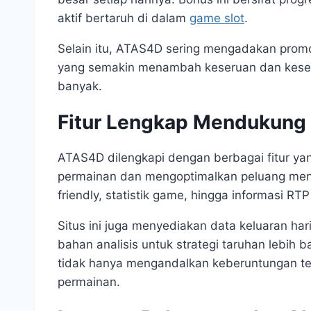
aktif bertaruh di dalam
game slot
.
Selain itu, ATAS4D sering mengadakan prom
yang semakin menambah keseruan dan kese
banyak.
Fitur Lengkap Mendukung
ATAS4D dilengkapi dengan berbagai fitur 
permainan dan mengoptimalkan peluang mena
friendly, statistik game, hingga informasi RTP
Situs ini juga menyediakan data keluaran ha
bahan analisis untuk strategi taruhan lebih b
tidak hanya mengandalkan keberuntungan te
permainan.