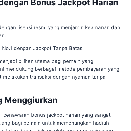
 dengan Bonus Jackpot Harian
i dengan lisensi resmi yang menjamin keamanan dan
an.
njadi pilihan utama bagi pemain yang
s ini mendukung berbagai metode pembayaran yang
at melakukan transaksi dengan nyaman tanpa
g Menggiurkan
 penawaran bonus jackpot harian yang sangat
luang bagi pemain untuk memenangkan hadiah
gresif dan dapat diakses oleh semua pemain yang