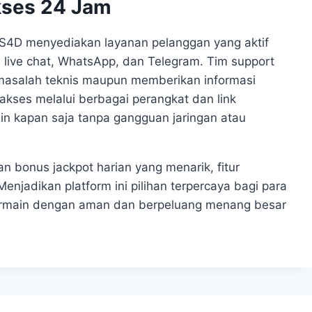
kses 24 Jam
4D menyediakan layanan pelanggan yang aktif
i live chat, WhatsApp, dan Telegram. Tim support
masalah teknis maupun memberikan informasi
kses melalui berbagai perangkat dan link
in kapan saja tanpa gangguan jaringan atau
n bonus jackpot harian yang menarik, fitur
enjadikan platform ini pilihan terpercaya bagi para
n bermain dengan aman dan berpeluang menang besar