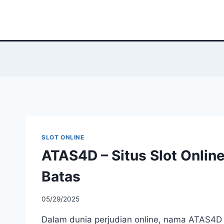
Skip
to
content
SLOT ONLINE
ATAS4D – Situs Slot Onlin
Batas
05/29/2025
Dalam dunia perjudian online, nama ATAS4D