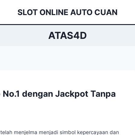
SLOT ONLINE AUTO CUAN
ATAS4D
e No.1 dengan Jackpot Tanpa
 telah menjelma menjadi simbol kepercayaan dan