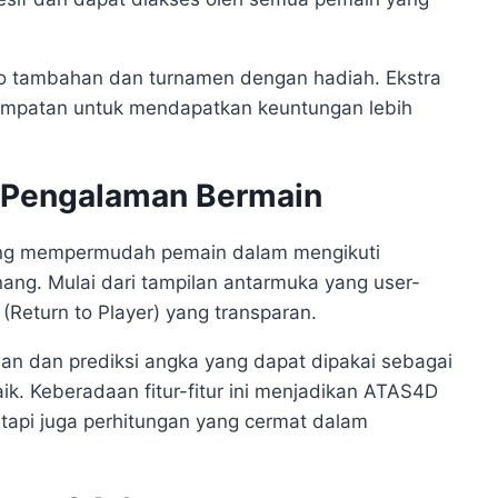
o tambahan dan turnamen dengan hadiah. Ekstra
mpatan untuk mendapatkan keuntungan lebih
 Pengalaman Bermain
yang mempermudah pemain dalam mengikuti
ng. Mulai dari tampilan antarmuka yang user-
 (Return to Player) yang transparan.
rian dan prediksi angka yang dapat dipakai sebagai
aik. Keberadaan fitur-fitur ini menjadikan ATAS4D
tapi juga perhitungan yang cermat dalam