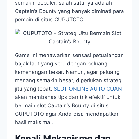
semakin populer, salah satunya adalah
Captain’s Bounty yang banyak diminati para
pemain di situs CUPUTOTO.
Game ini menawarkan sensasi petualangan
bajak laut yang seru dengan peluang
kemenangan besar. Namun, agar peluang
menang semakin besar, diperlukan strategi
jitu yang tepat.
SLOT ONLINE AUTO CUAN
akan membahas tips dan trik efektif untuk
bermain slot Captain’s Bounty di situs
CUPUTOTO agar Anda bisa mendapatkan
hasil maksimal.
Kenali Mekanisme dan