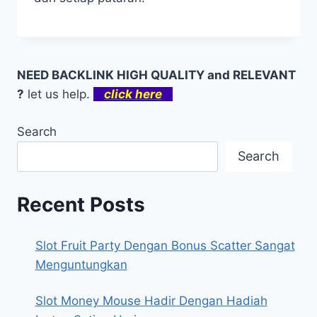
NEED BACKLINK HIGH QUALITY and RELEVANT
?
let us help.
click here
Search
Search
Recent Posts
Slot Fruit Party Dengan Bonus Scatter Sangat
Menguntungkan
Slot Money Mouse Hadir Dengan Hadiah