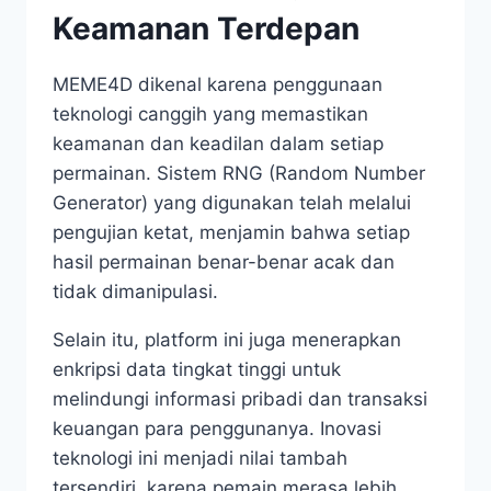
Keamanan Terdepan
MEME4D dikenal karena penggunaan
teknologi canggih yang memastikan
keamanan dan keadilan dalam setiap
permainan. Sistem RNG (Random Number
Generator) yang digunakan telah melalui
pengujian ketat, menjamin bahwa setiap
hasil permainan benar-benar acak dan
tidak dimanipulasi.
Selain itu, platform ini juga menerapkan
enkripsi data tingkat tinggi untuk
melindungi informasi pribadi dan transaksi
keuangan para penggunanya. Inovasi
teknologi ini menjadi nilai tambah
tersendiri, karena pemain merasa lebih