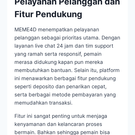
Pelayanan Pelanggan dan
Fitur Pendukung
MEME4D menempatkan pelayanan
pelanggan sebagai prioritas utama. Dengan
layanan live chat 24 jam dan tim support
yang ramah serta responsif, pemain
merasa didukung kapan pun mereka
membutuhkan bantuan. Selain itu, platform
ini menawarkan berbagai fitur pendukung
seperti deposito dan penarikan cepat,
serta berbagai metode pembayaran yang
memudahkan transaksi.
Fitur ini sangat penting untuk menjaga
kenyamanan dan kelancaran proses
bermain. Bahkan sehingga pemain bisa