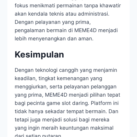
fokus menikmati permainan tanpa khawatir
akan kendala teknis atau administrasi.
Dengan pelayanan yang prima,
pengalaman bermain di MEME4D menjadi
lebih menyenangkan dan aman.
Kesimpulan
Dengan teknologi canggih yang menjamin
keadilan, tingkat kemenangan yang
menggiurkan, serta pelayanan pelanggan
yang prima, MEME4D menjadi pilihan tepat
bagi pecinta game slot daring. Platform ini
tidak hanya sekadar tempat bermain. Dan
tetapi juga menjadi solusi bagi mereka
yang ingin meraih keuntungan maksimal
dari setiap putaran.