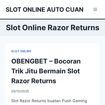
Skip
SLOT ONLINE AUTO CUAN
to
content
Slot Online Razor Returns
SLOT ONLINE
OBENGBET – Bocoran
Trik Jitu Bermain Slot
Razor Returns
05/13/2025
Slot Razor Returns buatan Push Gaming