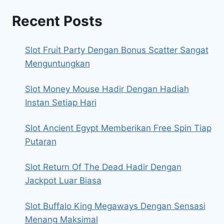
Recent Posts
Slot Fruit Party Dengan Bonus Scatter Sangat
Menguntungkan
Slot Money Mouse Hadir Dengan Hadiah
Instan Setiap Hari
Slot Ancient Egypt Memberikan Free Spin Tiap
Putaran
Slot Return Of The Dead Hadir Dengan
Jackpot Luar Biasa
Slot Buffalo King Megaways Dengan Sensasi
Menang Maksimal