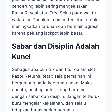
cenderung lebih sering mengeluarkan
Razor Reveal atau Free Spins pada waktu-
waktu ini. Gunakan momen tersebut untuk
meningkatkan taruhan dan bermain agresif,
karena peluang jackpot lebih besar.
Sabar dan Disiplin Adalah
Kunci
Sebagus apa pun trik dan fitur dalam slot
Razor Returns, tetap saja permainan ini
bergantung pada keberuntungan. Maka
dari itu, penting untuk tetap bermain
dengan sabar dan disiplin. Jangan terburu-
buru mengejar kekalahan, dan selalu
tetapkan batas harian bermain.