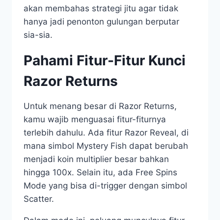
akan membahas strategi jitu agar tidak
hanya jadi penonton gulungan berputar
sia-sia.
Pahami Fitur-Fitur Kunci
Razor Returns
Untuk menang besar di Razor Returns,
kamu wajib menguasai fitur-fiturnya
terlebih dahulu. Ada fitur Razor Reveal, di
mana simbol Mystery Fish dapat berubah
menjadi koin multiplier besar bahkan
hingga 100x. Selain itu, ada Free Spins
Mode yang bisa di-trigger dengan simbol
Scatter.