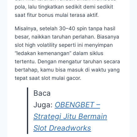
pola, lalu tingkatkan sedikit demi sedikit
saat fitur bonus mulai terasa aktif.
Misalnya, setelah 30–40 spin tanpa hasil
besar, naikkan taruhan perlahan. Biasanya
slot high volatility seperti ini menyimpan
“ledakan kemenangan” dalam siklus
tertentu. Dengan mengatur taruhan secara
bertahap, kamu bisa masuk di waktu yang
tepat saat slot mulai gacor.
Baca
Juga:
OBENGBET –
Strategi Jitu Bermain
Slot Dreadworks