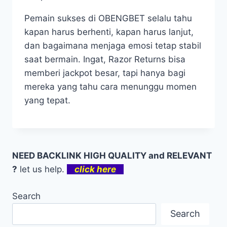
Pemain sukses di OBENGBET selalu tahu
kapan harus berhenti, kapan harus lanjut,
dan bagaimana menjaga emosi tetap stabil
saat bermain. Ingat, Razor Returns bisa
memberi jackpot besar, tapi hanya bagi
mereka yang tahu cara menunggu momen
yang tepat.
NEED BACKLINK HIGH QUALITY and RELEVANT
?
let us help.
click here
Search
Search