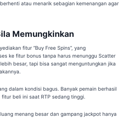
 berhenti atau menarik sebagian kemenangan agar
Bila Memungkinkan
yediakan fitur “Buy Free Spins”, yang
s ke fitur bonus tanpa harus menunggu Scatter
ebih besar, tapi bisa sangat menguntungkan jika
akannya.
edang dalam kondisi bagus. Banyak pemain berhasil
ur beli ini saat RTP sedang tinggi.
peluang menang besar dan gampang jackpot hanya