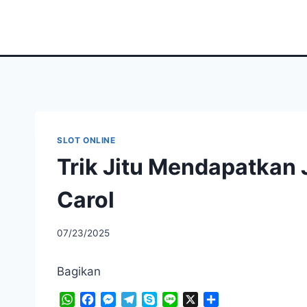
Skip
to
content
SLOT ONLINE
Trik Jitu Mendapatkan 
Carol
07/23/2025
Bagikan
W
F
M
T
S
L
X
S