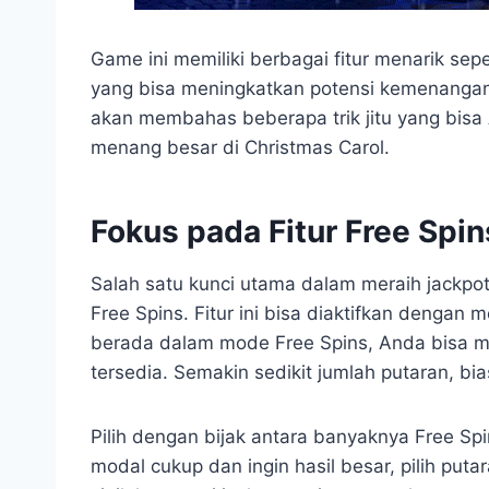
Game ini memiliki berbagai fitur menarik sepe
yang bisa meningkatkan potensi kemenangan 
akan membahas beberapa trik jitu yang bis
menang besar di Christmas Carol.
Fokus pada Fitur Free Spin
Salah satu kunci utama dalam meraih jackpot
Free Spins. Fitur ini bisa diaktifkan dengan 
berada dalam mode Free Spins, Anda bisa me
tersedia. Semakin sedikit jumlah putaran, b
Pilih dengan bijak antara banyaknya Free Spi
modal cukup dan ingin hasil besar, pilih puta