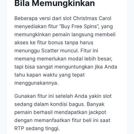
Bila Memungkinkan
Beberapa versi dari slot Christmas Carol
menyediakan fitur “Buy Free Spins”, yang
memungkinkan pemain langsung membeli
akses ke fitur bonus tanpa harus
menunggu Scatter muncul. Fitur ini
memang memerlukan modal lebih besar,
tapi bisa sangat menguntungkan jika Anda
tahu kapan waktu yang tepat
menggunakannya.
Gunakan fitur ini setelah Anda yakin slot
sedang dalam kondisi bagus. Banyak
pemain berhasil mendapatkan jackpot
dengan memanfaatkan fitur beli ini saat
RTP sedang tinggi.